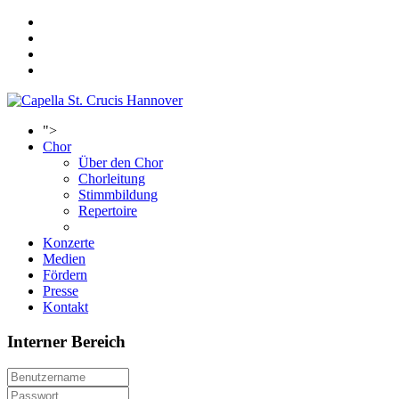
">
Chor
Über den Chor
Chorleitung
Stimmbildung
Repertoire
Konzerte
Medien
Fördern
Presse
Kontakt
Interner Bereich