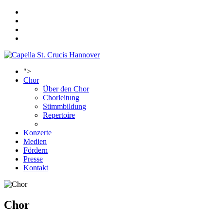
">
Chor
Über den Chor
Chorleitung
Stimmbildung
Repertoire
Konzerte
Medien
Fördern
Presse
Kontakt
Chor